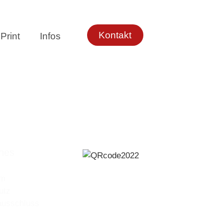
Kontakt
Print
Infos
ches
um
utz
ausschluss