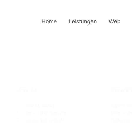
Home
Leistungen
Web
Kontakt
Rechtli
02261 23254
Impress
info@chili-web.de
Datensch
www.chili-web.de
Haftungs