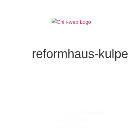
reformhaus-kulpe
Anschrift
Chili-web, Werbeagentur
Alexander-Fleming Str. 22
51643 Gummersbach