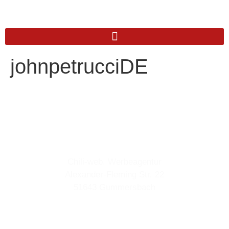
johnpetrucciDE
Anschrift
Chili-web, Werbeagentur
Alexander-Fleming Str. 22
51643 Gummersbach