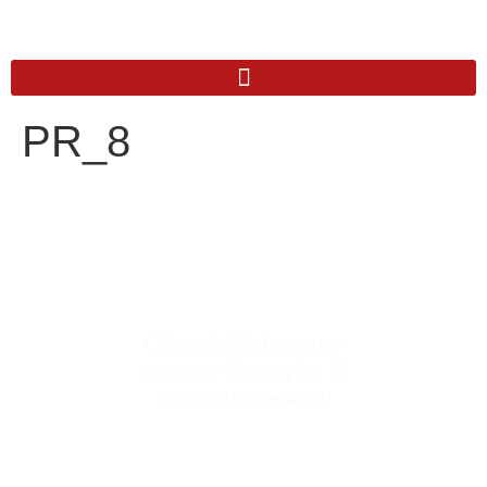
PR_8
Anschrift
Chili-web, Werbeagentur
Alexander-Fleming Str. 22
51643 Gummersbach