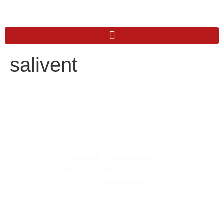
salivent
Anschrift
Chili-web, Werbeagentur
Alexander-Fleming Str. 22
51643 Gummersbach