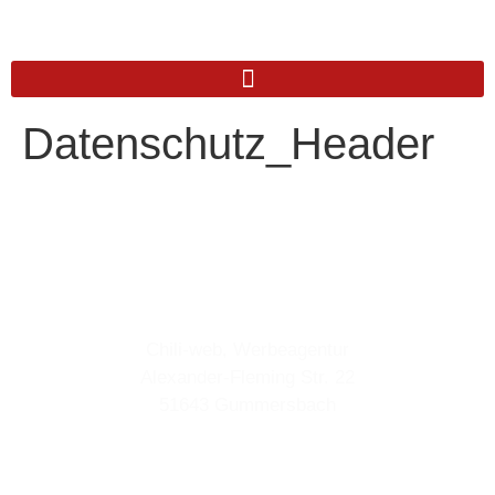
Datenschutz_Header
Anschrift
Chili-web, Werbeagentur
Alexander-Fleming Str. 22
51643 Gummersbach