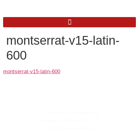
montserrat-v15-latin-
600
montserrat-v15-latin-600
Anschrift
Chili-web, Werbeagentur
Alexander-Fleming Str. 22
51643 Gummersbach